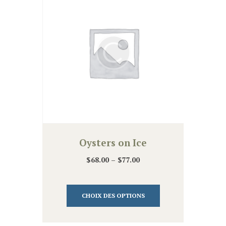
choisies
sur
la
page
du
produit
Oysters on Ice
$
68.00
–
$
77.00
Ce
produit
CHOIX DES OPTIONS
a
plusieurs