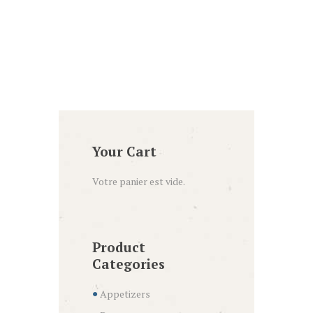
variations.
Les
options
peuvent
être
choisies
sur
la
page
Your Cart
du
produit
Votre panier est vide.
Product
Categories
Appetizers